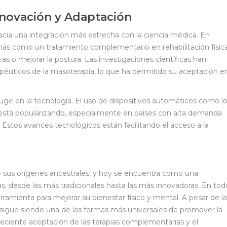
nnovación y Adaptación
hacia una integración más estrecha con la ciencia médica. En
más como un tratamiento complementario en rehabilitación física
ivas o mejorar la postura. Las investigaciones científicas han
péuticos de la masoterapia, lo que ha permitido su aceptación e
e en la tecnología. El uso de dispositivos automáticos como l
 está popularizando, especialmente en países con alta demanda
 Estos avances tecnológicos están facilitando el acceso a la
 sus orígenes ancestrales, y hoy se encuentra como una
as, desde las más tradicionales hasta las más innovadoras. En tod
ramienta para mejorar su bienestar físico y mental. A pesar de l
a sigue siendo una de las formas más universales de promover la
creciente aceptación de las terapias complementarias y el