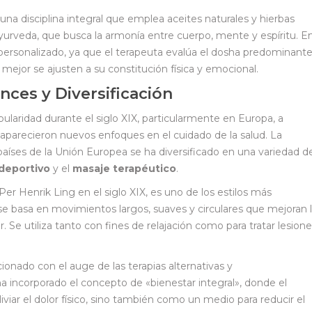
una disciplina integral que emplea aceites naturales y hierbas
yurveda, que busca la armonía entre cuerpo, mente y espíritu. E
personalizado, ya que el terapeuta evalúa el dosha predominant
e mejor se ajusten a su constitución física y emocional.
ces y Diversificación
laridad durante el siglo XIX, particularmente en Europa, a
aparecieron nuevos enfoques en el cuidado de la salud. La
aíses de la Unión Europea se ha diversificado en una variedad d
deportivo
y el
masaje terapéutico
.
er Henrik Ling en el siglo XIX, es uno de los estilos más
 se basa en movimientos largos, suaves y circulares que mejoran 
 Se utiliza tanto con fines de relajación como para tratar lesion
onado con el auge de las terapias alternativas y
a incorporado el concepto de «bienestar integral», donde el
viar el dolor físico, sino también como un medio para reducir el