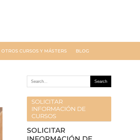
os de Masoterapia.
apia, profesores y profesionales, ranking premier de
terapia
king
OTROS CURSOS Y MÁSTERS
BLOG
SOLICITAR
INFORMACIÓN DE
CURSOS
SOLICITAR
INFORMACIÓN DE