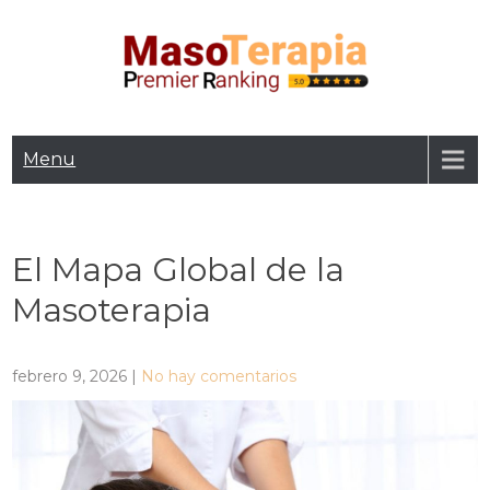
Skip
to
content
Masoterapia. Cursos de
Ranking Mundial de masoterapia. Cursos de Masoterapia,
profesores y profesionales, ranking premier de masoterapia
Menu
Masoterapia. Ranking
El Mapa Global de la
Masoterapia
febrero 9, 2026
|
No hay comentarios