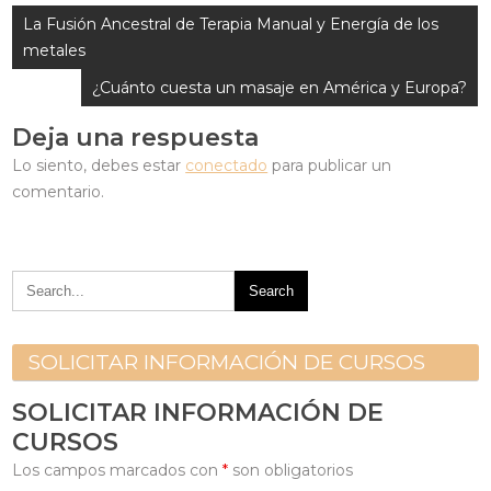
Navegación
La Fusión Ancestral de Terapia Manual y Energía de los
de
metales
entradas
¿Cuánto cuesta un masaje en América y Europa?
Deja una respuesta
Lo siento, debes estar
conectado
para publicar un
comentario.
SOLICITAR INFORMACIÓN DE CURSOS
SOLICITAR INFORMACIÓN DE
CURSOS
Los campos marcados con
*
son obligatorios