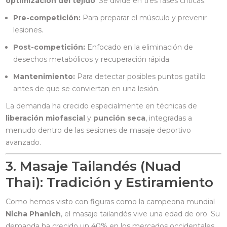
optimización del tejido
. Se divide en tres fases críticas:
Pre-competición:
Para preparar el músculo y prevenir
lesiones.
Post-competición:
Enfocado en la eliminación de
desechos metabólicos y recuperación rápida.
Mantenimiento:
Para detectar posibles puntos gatillo
antes de que se conviertan en una lesión.
La demanda ha crecido especialmente en técnicas de
liberación miofascial
y
punción seca
, integradas a
menudo dentro de las sesiones de masaje deportivo
avanzado.
3. Masaje Tailandés (Nuad
Thai): Tradición y Estiramiento
Como hemos visto con figuras como la campeona mundial
Nicha Phanich
, el masaje tailandés vive una edad de oro. Su
demanda ha crecido un 40% en los mercados occidentales